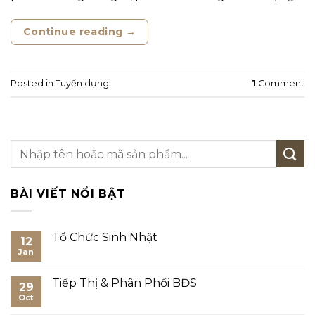
Continue reading
→
Posted in
Tuyển dụng
1
Comment
BÀI VIẾT NỔI BẬT
Tổ Chức Sinh Nhật
12
Jan
No
Comments
on
Tổ
Tiếp Thị & Phân Phối BĐS
29
Chức
Sinh
Oct
No
Nhật
Comments
on